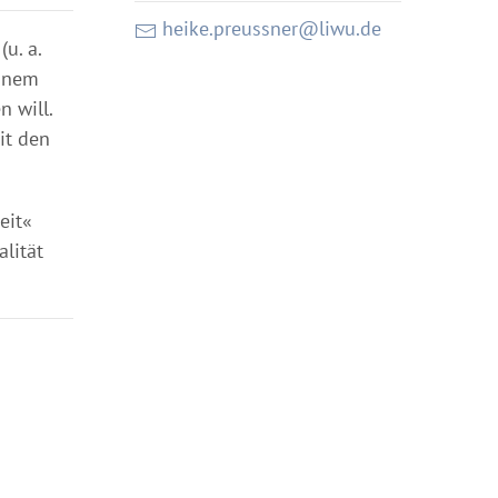
heike.preussner@liwu.de
u. a.
einem
n will.
it den
eit«
alität