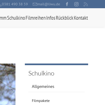
0381 490 38 59
mail@liwu.de
amm
Schulkino
Filmreihen
Infos
Rückblick
Kontakt
Schulkino
Allgemeines
Filmpakete