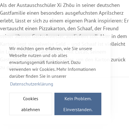
Als der Austauschschüler Xi Zhōu in seiner deutschen
Gastfamilie einen besonders ausgefuchsten Aprilscherz
erlebt, lässt er sich zu einem eigenen Prank inspirieren: Er
vertauscht einen Pizzakarton, den Schaaf, der Freund
seiner älteren Gastschwester, ausliefern soll. Aber in dem
Karton liegt stapelweise Geld – und Schaaf ist vielleicht
Wir möchten gern erfahren, wie Sie unsere
in Lebensgefahr! Gemeinsam mit Lucas, seinem
Webseite nutzen und ob alles
Gastgeber, unternehmen sie alles, um den Karton zurück
erwartungsgemäß funktioniert. Dazu
zu geben…
verwenden wir Cookies. Mehr Informationen
darüber finden Sie in unserer
Datenschutzerklärung
Cookies
Kein Problem.
ablehnen
Einverstanden.